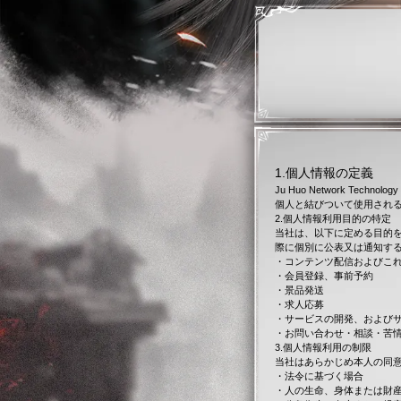
1.個人情報の定義
Ju Huo Network T
個人と結びついて使用され
2.個人情報利用目的の特定
当社は、以下に定める目的
際に個別に公表又は通知す
・コンテンツ配信およびこ
・会員登録、事前予約
・景品発送
・求人応募
・サービスの開発、および
・お問い合わせ・相談・苦
3.個人情報利用の制限
当社はあらかじめ本人の同
・法令に基づく場合
・人の生命、身体または財