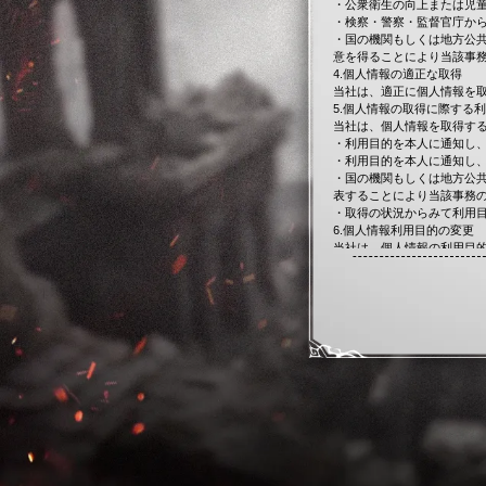
・公衆衛生の向上または児
・検察・警察・監督官庁か
・国の機関もしくは地方公
意を得ることにより当該事
4.個人情報の適正な取得
当社は、適正に個人情報を
5.個人情報の取得に際する
当社は、個人情報を取得す
・利用目的を本人に通知し
・利用目的を本人に通知し
・国の機関もしくは地方公
表することにより当該事務
・取得の状況からみて利用
6.個人情報利用目的の変更
当社は、個人情報の利用目
た利用目的について、本人
7.個人情報の安全管理・従
当社は、個人情報の漏洩、
う。
8.委託先の監督
当社は、個人情報の取扱い
において個人情報の安全管
9.第三者提供の制限
当社は、次に掲げる場合を
・法令に基づく場合
・人の生命、身体または財
・公衆衛生の向上または児
・国の機関もしくは地方公