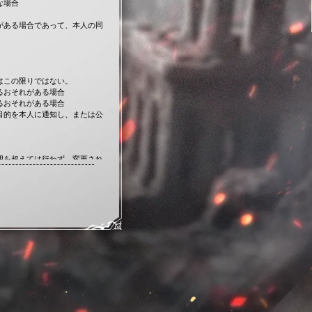
な場合
がある場合であって、本人の同
はこの限りではない。
るおそれがある場合
るおそれがある場合
目的を本人に通知し、または公
囲を超えては行わず、変更され
適切な指導・教育・監督を行
める約款に合意を求め、委託先
な場合
がある場合であって、本人の同