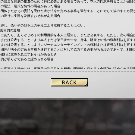
童の健全な育成の推進のために特に必要がある場合であって、本人の同意を得ることが困難
らの適法・適式な情報の照会があった場合
共団体またはその委託を受けた者が法令の定める事務を遂行することに対して協力する必要
務の遂行に支障を及ぼすおそれがある場合
取得し、偽りその他不正の手段により取得することはない。
利用目的の通知
るにあたり、あらかじめその利用目的を本人に通知し、または公表する。ただし、次の場合
、または公表することにより本人または第三者の生命、身体、財産その他の権利利益を害す
、または公表することによりレジーナエンターテインメントの権利または正当な利益を害す
共団体が法令の定める事務を遂行することに対して協力する必要がある場合であって、利用
の遂行に支障を及ぼすおそれがあるとき
目的が明らかであると認められる場合
的を変更する場合には、変更前の利用目的と相当の関連性を有すると合理的に認められる範
に通知または公表する。
業員の監督
滅失またはき損の防止その他の個人情報の安全管理が図られるよう従業員に対する必要かつ
の全部又は一部を委託する場合は、委託先と機密保持を含む契約の締結、または、当社が定
理が図られるよう、必要かつ適切な監督を行う。
除くほか、あらかじめ本人の同意を得ないで、個人情報を第三者に提供しない。
産の保護のために必要がある場合であって、本人の同意を得ることが困難な場合
童の健全な育成の推進のために特に必要がある場合であって、本人の同意を得ることが困難
共団体またはその委託を受けた者が法令の定める事務を遂行することに対して協力する必要